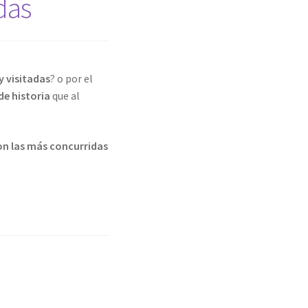
adas
y visitadas
? o por el
de historia
que al
son las más concurridas