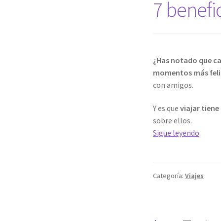
7 benefic
¿Has notado que ca
momentos más feli
con amigos.
Y es que
viajar tien
sobre ellos.
7
Sigue leyendo
benefi
psicol
de
Categoría:
Viajes
viajar