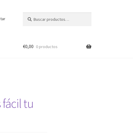
Buscar
Buscar
tar
por:
€
0,00
0 productos
fácil tu