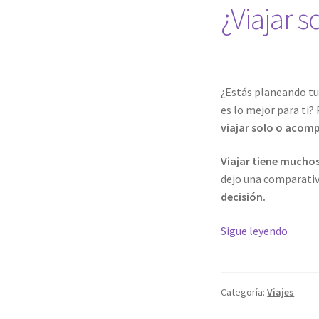
¿Viajar 
¿Estás planeando tu
es lo mejor para ti?
viajar solo o acom
Viajar tiene muchos
dejo una comparativ
decisión.
¿Viajar
Sigue leyendo
solo
o
acomp
Categoría:
Viajes