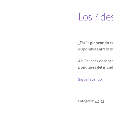
Los 7 de
¿Estás
planeando t
disponibles alreded
Aquí puedes encontr
populares del mund
Los
Sigue leyendo
7
destin
más
Categoría:
Viajes
popul
del