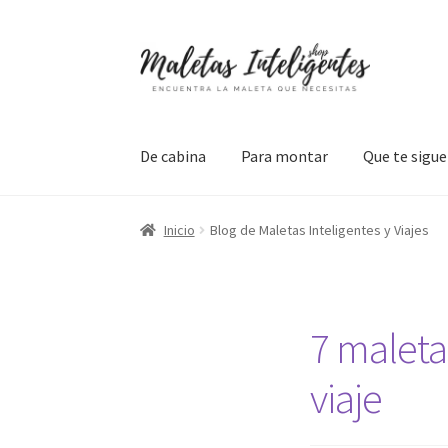
Ir
Ir
a
al
la
contenido
navegación
De cabina
Para montar
Que te sigu
Inicio
Blog de Maletas Inteligentes y Viajes
7 maleta
viaje