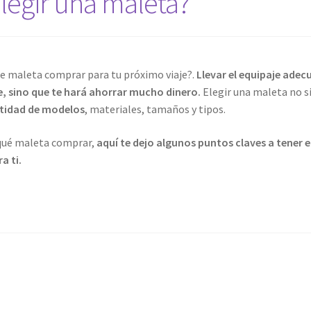
egir una maleta?
de maleta comprar para tu próximo viaje?.
Llevar el equipaje adec
je, sino que te hará ahorrar mucho dinero.
Elegir una maleta no s
ntidad de modelos
, materiales, tamaños y tipos.
e qué maleta comprar,
aquí te dejo algunos puntos claves a tener e
a ti.
o
a?