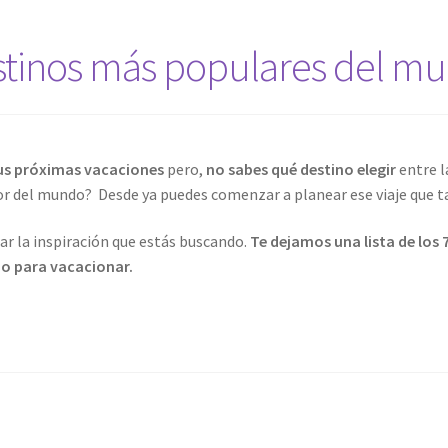
stinos más populares del m
us próximas vacaciones
pero,
no sabes qué destino elegir
entre 
or del mundo? Desde ya puedes comenzar a planear ese viaje que t
ar la inspiración que estás buscando.
Te dejamos una lista de los
o para vacacionar.
os
ares