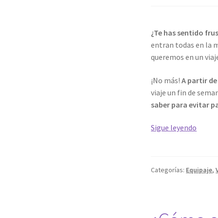
¿Te has sentido fru
entran todas en la 
queremos en un viaj
¡No más!
A partir d
viaje un fin de sema
saber para evitar 
Cómo
Sigue leyendo
organi
tu
malet
Categorías:
Equipaje
,
para
ahorra
espaci