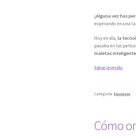
¿Alguna vez has per
esperando en una lar
Hoy en día,
la tecno
pasaba en las pelícu
maletas inteligente
7
Sigue leyendo
malet
inteli
que
Categoría:
Equipaje
harán
más
fácil
tu
Cómo org
viaje