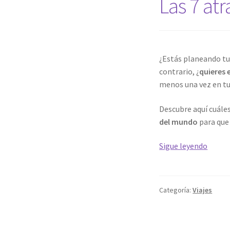
Las 7 atr
¿Estás planeando tu
contrario, ¿
quieres 
menos una vez en tu 
Descubre aquí cuále
del mundo
para que 
Las
Sigue leyendo
7
atracc
turíst
Categoría:
Viajes
más
visita