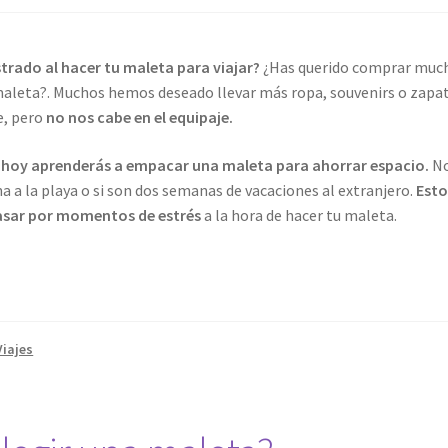
strado al hacer tu maleta para viajar?
¿Has querido comprar much
maleta?. Muchos hemos deseado llevar más ropa, souvenirs o zapat
e, pero
no nos cabe en el equipaje.
e hoy aprenderás a empacar una maleta para ahorrar espacio.
No
na a la playa o si son dos semanas de vacaciones al extranjero.
Esto
pasar por momentos de estrés
a la hora de hacer tu maleta.
zar
a
Viajes
r
o