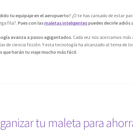
dido tu equipaje en el aeropuerto?
¿O te has cansado de estar pa
ga fila?.
Pues con las
maletas inteligentes
puedes decirle adiós 
logía avanza a pasos agigantados.
Cada vez nos acercamos más a
las de ciencia ficción. Y esta tecnología ha alcanzado al tema de los
s que harán tu viaje mucho más fácil.
as
gentes
anizar tu maleta para ahorr