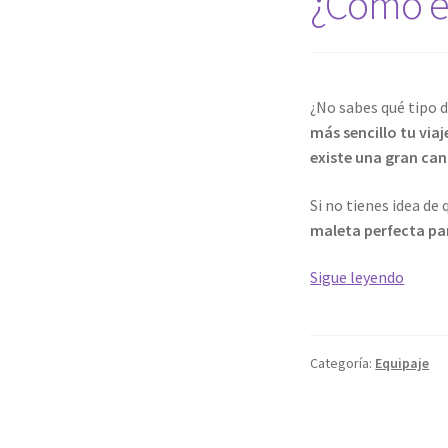
¿Cómo el
¿No sabes qué tipo 
más sencillo tu via
existe una gran ca
Si no tienes idea d
maleta perfecta par
¿Cóm
Sigue leyendo
elegir
una
malet
Categoría:
Equipaje