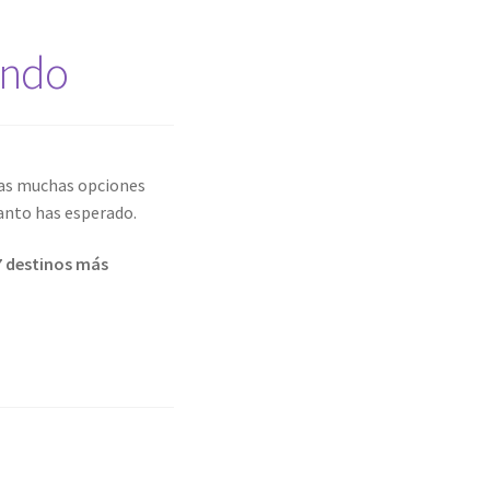
undo
las muchas opciones
anto has esperado.
 7 destinos más