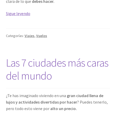
clara de lo que
debes hacer.
Cómo
Sigue leyendo
planificar
un
viaje
Categorías:
Viajes
,
Vuelos
de
vuelta
al
mundo
Las 7 ciudades más caras
del mundo
¿Te has imaginado viviendo en una
gran ciudad llena de
lujos y actividades divertidas por hacer
? Puedes tenerlo,
pero todo esto viene por
alto un precio.