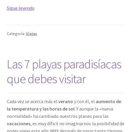
Los
Sigue leyendo
7
hoteles
más
Categoría:
Viajes
caros
del
mundo
Las 7 playas paradisíacas
que debes visitar
Cada vez se acerca más el
verano
y con él, el
aumento de
la temperatura y las horas de sol
. Y aunque la «nueva
normalidad» ha cambiado nuestros planes para las
vacaciones
, es muy díficil no imaginarnos la posibilidad de
poder viajar este año
2021
después de pasar tanto tiempo