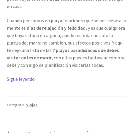
en casa.
Cuando pensamos en
playa
lo primero que se nos viene a la
mente es
días de relajación y felicidad,
y es que cualquiera
que haya estado en alguna, puede recordar no solo la
pureza del mar si no también, sus efectos positivos. Y aquí
te dejo una lista de las
7 playas paradisíacas que debes
visitar antes de morir
, con ellas puedes fantasear como se
debe y con algo de planificación visitarlas todas.
Las
Sigue leyendo
7
playas
paradisíacas
Categoría:
Viajes
que
debes
visitar