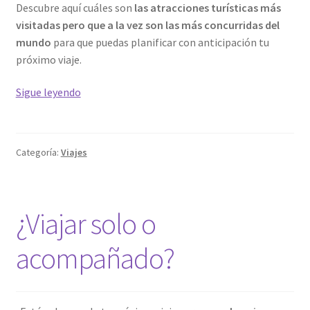
Descubre aquí cuáles son
las atracciones turísticas más
visitadas pero que a la vez son las más concurridas del
mundo
para que puedas planificar con anticipación tu
próximo viaje.
Las
Sigue leyendo
7
atracciones
turísticas
Categoría:
Viajes
más
visitadas
¿Viajar solo o
acompañado?