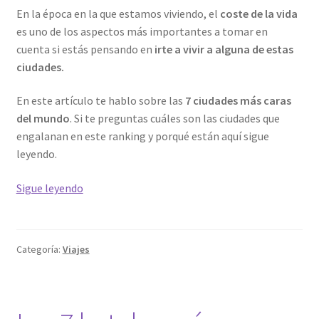
En la época en la que estamos viviendo, el
coste de la vida
es uno de los aspectos más importantes a tomar en
cuenta si estás pensando en
irte a vivir a alguna de estas
ciudades.
En este artículo te hablo sobre las
7 ciudades más caras
del mundo
. Si te preguntas cuáles son las ciudades que
engalanan en este ranking y porqué están aquí sigue
leyendo.
Las
Sigue leyendo
7
ciudades
más
Categoría:
Viajes
caras
del
mundo