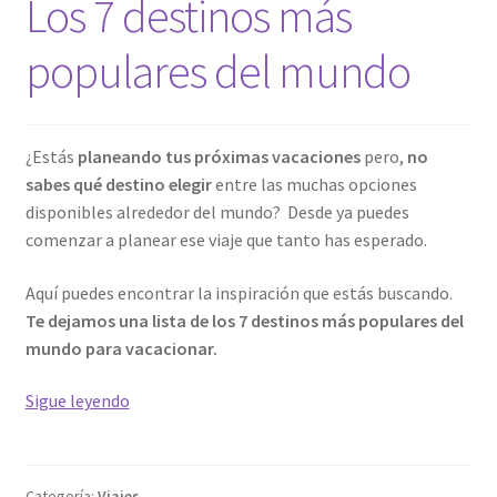
Los 7 destinos más
populares del mundo
¿Estás
planeando tus próximas vacaciones
pero,
no
sabes qué destino elegir
entre las muchas opciones
disponibles alrededor del mundo? Desde ya puedes
comenzar a planear ese viaje que tanto has esperado.
Aquí puedes encontrar la inspiración que estás buscando.
Te dejamos una lista de los 7 destinos más populares del
mundo para vacacionar.
Los
Sigue leyendo
7
destinos
más
Categoría:
Viajes