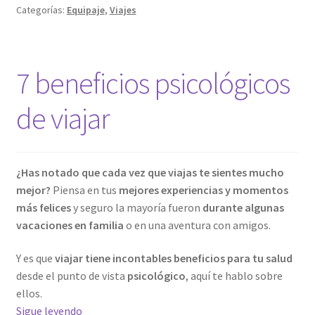
maleta
Categorías:
Equipaje
,
Viajes
para
ahorrar
espacio
7 beneficios psicológicos
de viajar
¿Has notado que cada vez que viajas te sientes mucho
mejor?
Piensa en tus
mejores experiencias y momentos
más felices
y seguro la mayoría fueron
durante algunas
vacaciones en familia
o en una aventura con amigos.
Y es que
viajar tiene incontables beneficios para tu salud
desde el punto de vista
psicológico
, aquí te hablo sobre
ellos.
7
Sigue leyendo