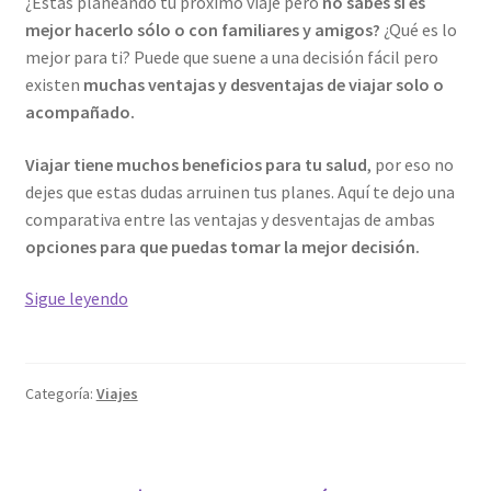
¿Estás planeando tu próximo viaje pero
no sabes si es
mejor hacerlo sólo o con familiares y amigos?
¿Qué es lo
mejor para ti? Puede que suene a una decisión fácil pero
existen
muchas ventajas y desventajas de viajar solo o
acompañado.
Viajar tiene muchos beneficios para tu salud
, por eso no
dejes que estas dudas arruinen tus planes. Aquí te dejo una
comparativa entre las ventajas y desventajas de ambas
opciones para que puedas tomar la mejor decisión.
¿Viajar
Sigue leyendo
solo
o
acompañado?
Categoría:
Viajes