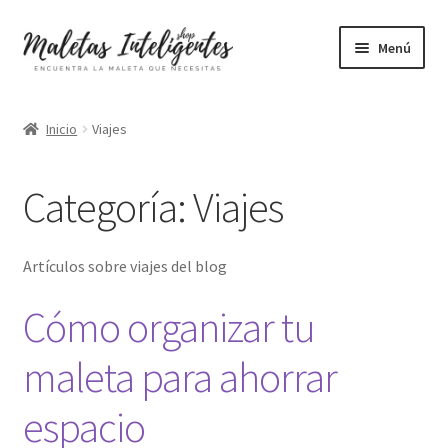
Ir
Ir
Menú
a
al
la
contenido
De cabina
navegación
Inicio
Viajes
Para montar
Categoría:
Viajes
Que te siguen
Grandes
Artículos sobre viajes del blog
Cómo organizar tu
Baratas
maleta para ahorrar
Mochilas
espacio